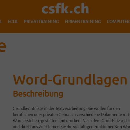
L
ECDL
PRIVATTRAINING
FIRMENTRAINING
COMPUTER
ICDL WORKFORCE BASE LEHRGANG
ECDL ZERTIFIZIERUNGSWEGE
EINZELTRAINING
e
ICDL WORKFORCE BASE CRASHKURS
ECDL SHOP
INDIVIDUELLE KURSE
UMSTIEG 
CDL VORBEREITUNGSKURS COMPUTER & ONLINE-GRUNDLAGEN
ECDL-SHOP WEITERBILDUNG
GRUPPENKURSE
ECDL-SHOP ERSTAUSBILDUNG
SERIENBRIEFE OHNE FRUST
Word-Grundlagen
ECDL-SHOP TEST PLUS
OFFICE 365 - PRIVAT SINNVOLL NUTZEN
Beschreibung
MS TEAMS FÜR PRIVATE ZWECKE NUTZEN
ECDL KURSE
ECDL VORBEREITUNGSKURS COMPUTER-GRUNDLAGEN
HOMEPAGE ERSTELLEN MIT WEBSITEBAKER
Grundkenntnisse in der Textverarbeitung: Sie wollen für den
beruflichen oder privaten Gebrauch verschiedene Dokumente mit
ECDL VORBEREITUNGSKURS ONLINE-GRUNDLAGEN
SUCHEN, FINDEN, WIEDERFINDEN - IM INTERNET ZU 
Word erstellen, gestalten und drucken. Nach dem Grundsatz «schn
und direkt ans Ziel» lernen Sie die vielfältigen Funktionen von Wo
ECDL VORBEREITUNGSKURS WORD
KEINE ANGST VOR PIVOT