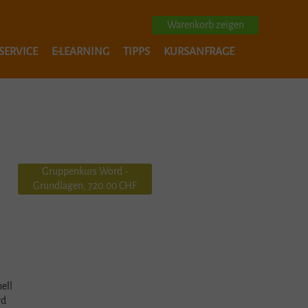
Warenkorb zeigen
SERVICE
E-LEARNING
TIPPS
KURSANFRAGE
OFFICE 365 FAMILY
ELEARNING MS TEAMS
SCHRIFTEN
WINDOWS 10 AUF WINDOWS 11
DATEN SICHERN
BILDBEARBEITUNG MIT PAINT.NET
MICROSOFT 365
Gruppenkurs Word -
Grundlagen, 720.00 CHF
KURZANLEITUNGEN
HAUSE
ell
rd