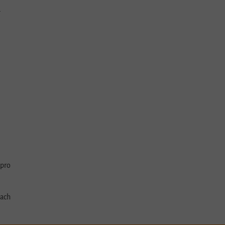
d
 pro
nach