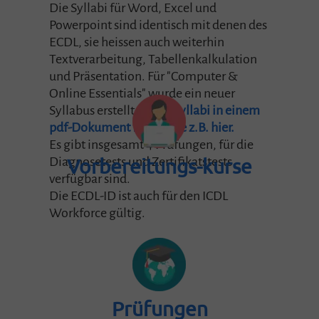
Die Syllabi für Word, Excel und
Powerpoint sind identisch mit denen des
ECDL, sie heissen auch weiterhin
Textverarbeitung, Tabellenkalkulation
und Präsentation. Für "Computer &
Online Essentials" wurde ein neuer
Syllabus erstellt.
Alle 4 Syllabi in einem
pdf-Dokument finden Sie z.B. hier.
Es gibt insgesamt 4 Prüfungen, für die
Diagnosetests und Zertifikatstests
Vorbereitungs-kurse
verfügbar sind.
Die ECDL-ID ist auch für den ICDL
Workforce gültig.
Prüfungen