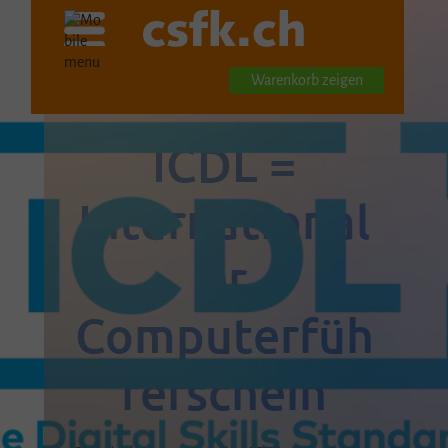
Warenkorb zeigen
ICDL =
International
er
Computerfüh
rerschein