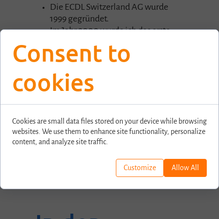
Die ECDL Switzerland AG wurde
1999 gegründet.
Im Jahr 2000 wurde ich das erste
Mal als Tester zertifiziert!
Consent to
Als ICDL (International Computer
Driving Licence) über Europa hinaus
cookies
verbreitet: 15 Mio. Teilnehmer in 148
Ländern haben ICDL Prüfungen
absolviert.
Cookies are small data files stored on your device while browsing
websites. We use them to enhance site functionality, personalize
content, and analyze site traffic.
Customize
Allow All