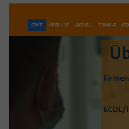
START
ÜBER UNS
AKTUELL
TERMINE
ICD
KONTAKT
Üb
BUCHUNGEN BREMGARTEN
IMPRESSUM
I
Firmen
ECDL/I