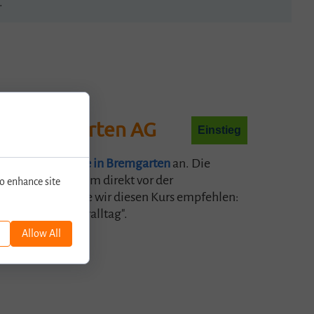
.
 In Bremgarten AG
Einstieg
en neu auch
Kurse in Bremgarten
an. Die
telle liegt bequem direkt vor der
o enhance site
 Zunächst möchte wir diesen Kurs empfehlen:
 in den Computeralltag".
Allow All