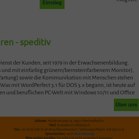
Einstieg
en - speditiv
 Dienst der Kunden, seit 1979 in der Erwachsenenbildung.
 und mit einfarbig grünem/bernsteinfarbenem Monitor),
artung) sowie die Kommunikation mit Menschen stehen
Was mit WordPerfect 3.1 für DOS 3.x begann, ist heute auf
en und beruflichen PC-Welt mit Windows 10/11 und Office
Über uns
Adresse:
Haldenstrasse
2a, 8917 Oberlunkhofen
Mail:
kontakt(at)csfk(dot)ch
Fon:
+41 (0)56 508 23 48 (Anrufbeantworter) / WhatsApp/Mobil: 078 335 64 21
Sprechzeiten:
nach
Vereinbarung
Bitte vorher anrufen
, Sie sollen ja nicht vergeblich kommen.