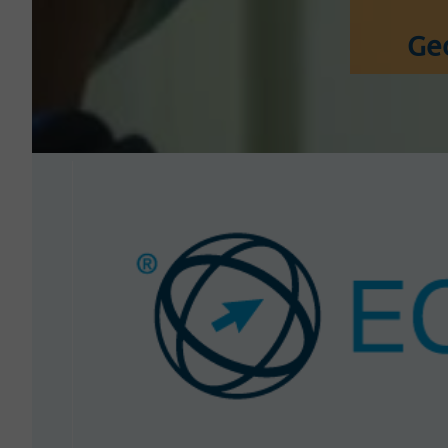
Ged
ECDL_RGB