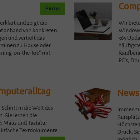
Comp
Einzel
 erklärt und zeigt die
Wir biet
bt anhand von konkreten
Windows 
en und vertieft das
365 Updat
rminen zu Hause oder
häufigste
aining-on-the-Job" mit
Kaufbera
PC's, Dr
omputeralltag
Newsl
r Schritt in die Welt des
Immer mal
 Sie lernen die
Kursplätz
n Maus und Tastatur
Höchstens
 einfache Textdokumente
Druck. Se
möglich!