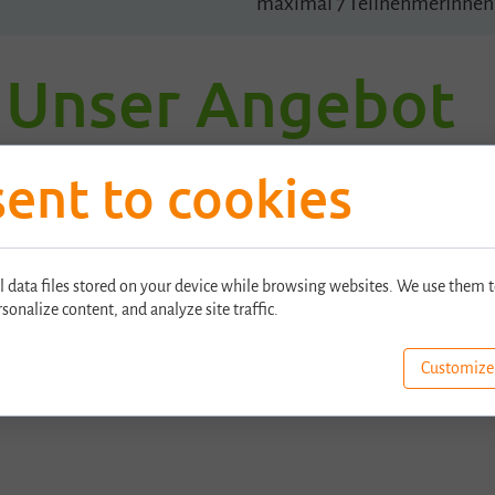
maximal 7 TeilnehmerInnen
Unser Angebot
ent to cookies
reitung
Neu:
ECDL
Wir biet
ter bieten wir Ihnen die
Bushaltes
l data files stored on your device while browsing websites. We use them t
e ECDL-Prüfungen. Mit
Haustür.
rsonalize content, and analyze site traffic.
Prüfungen und
"Einstieg
 Ihr kompetenter
ICDL
gänge finden
Customize