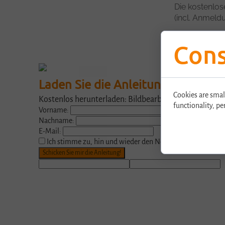
Die
kostenlose
(incl. Anmeld
Cons
Laden Sie die Anleitung herunter.
Cookies are smal
Kostenlos herunterladen: Bildbearbeitung mit paint.ne
functionality, pe
Vorname:
Nachname:
E-Mail:
Ich stimme zu, hin und wieder den Newsletter zu erhalten.
Schicken Sie mir die Anleitung!