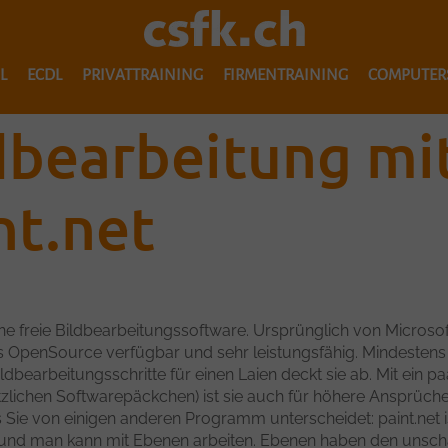
L
ECDL
PRIVATTRAINING
FIRMENTRAINING
COMPUTER
ICDL WORKFORCE BASE LEHRGANG
ECDL ZERTIFIZIERUNGSWEGE
EINZELTRAINING
d­bearbeit­ung mi
ICDL WORKFORCE BASE CRASHKURS
ECDL SHOP
INDIVIDUELLE KURSE
UMSTIEG 
nt.net
CDL VORBEREITUNGSKURS COMPUTER & ONLINE-GRUNDLAGEN
ECDL-SHOP WEITERBILDUNG
GRUPPENKURSE
ECDL-SHOP ERSTAUSBILDUNG
SERIENBRIEFE OHNE FRUST
ECDL-SHOP TEST PLUS
OFFICE 365 - PRIVAT SINNVOLL NUTZEN
MS TEAMS FÜR PRIVATE ZWECKE NUTZEN
ECDL KURSE
eine freie Bildbearbeitungssoftware. Ursprünglich von Microsoft in
s OpenSource verfügbar und sehr leistungsfähig. Mindestens
ECDL VORBEREITUNGSKURS COMPUTER-GRUNDLAGEN
HOMEPAGE ERSTELLEN MIT WEBSITEBAKER
ldbearbeitungsschritte für einen Laien deckt sie ab. Mit ein p
tzlichen Softwarepäckchen) ist sie auch für höhere Ansprüch
ECDL VORBEREITUNGSKURS ONLINE-GRUNDLAGEN
SUCHEN, FINDEN, WIEDERFINDEN - IM INTERNET ZU 
 Sie von einigen anderen Programm unterscheidet: paint.net i
h und man kann mit Ebenen arbeiten. Ebenen haben den unsc
ECDL VORBEREITUNGSKURS WORD
KEINE ANGST VOR PIVOT