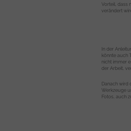
Vorteil, dass
verändert wir
In der Anleit
könnte auch 
nicht immer ei
der Arbeit, v
Danach wird d
Werkzeuge und
Fotos, auch z