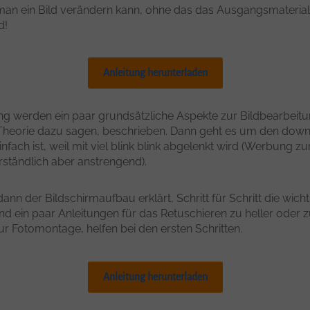
 man ein Bild verändern kann, ohne das das Ausgangsmaterial 
d!
ECDL VORBEREITUNGSKURS EXCEL
COMPUTEREINSTIEG
ECDL VORBEREITUNGSKURS BILDBEARBEITUNG
WORD GRUNDLAGEN
Anleitung herunterladen
ECDL VORBEREITUNGSKURS POWERPOINT
WORD AUFBAU
ECDL BASE LEHRGANG
EXCEL GRUNDLAGEN
ung werden ein paar grundsätzliche Aspekte zur Bildbearbeit
Theorie dazu sagen, beschrieben. Dann geht es um den down
ECDL BASE CRASHKURS
EXCEL AUFBAU
nfach ist, weil mit viel blink blink abgelenkt wird (Werbung z
erständlich aber anstrengend).
ECDL HAUSWART
POWERPOINT GRUNDLAGEN
ECDL DIAGNOSETESTS
POWERPOINT AUFBAU
ann der Bildschirmaufbau erklärt, Schritt für Schritt die wicht
 ein paar Anleitungen für das Retuschieren zu heller oder z
ECDL PRÜFUNGEN
ur Fotomontage, helfen bei den ersten Schritten.
ECDL PRÜFUNGSCOACHING
Anleitung herunterladen
ECDL PRÜFUNGSVORBEREITUNG