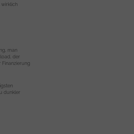
wirklich
ung, man
load, der
ur Finanzierung
igsten
u dunkler