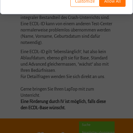
Customize
Allow All
Je 1 ECDL-Diagnosetest pro Modul
ist in den
Kursgebühren
inbegriffen
, da die Diagnosetests
integraler Bestandteil des Crash-Unterrichts sind.
Eine ECDL-ID kann von einem anderen Test-Center
normalerweise problemlos übernommen werden
(Name, Vorname, Geburtsdatum sind dafür
notwendig).
Eine ECDL-ID gilt "lebenslänglich", hat also kein
Ablaufdatum, ebenso gilt sie für Base, Standard
und Advanced gleichermassen, "wächst" also mit
Ihren Bedürfnissen.
Für Detailfragen wenden Sie sich direkt an uns.
Gerne bringen Sie Ihren LapTop mit zum
Unterricht.
Eine Förderung durch IV ist möglich, falls diese
den ECDL-Base wünscht.
Suche
Newsletter abonnieren